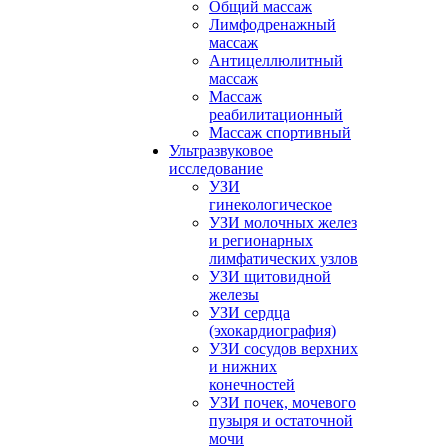
Общий массаж
Лимфодренажный
массаж
Антицеллюлитный
массаж
Массаж
реабилитационный
Массаж спортивный
Ультразвуковое
исследование
УЗИ
гинекологическое
УЗИ молочных желез
и регионарных
лимфатических узлов
УЗИ щитовидной
железы
УЗИ сердца
(эхокардиография)
УЗИ сосудов верхних
и нижних
конечностей
УЗИ почек, мочевого
пузыря и остаточной
мочи