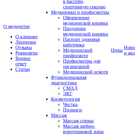
в бассейн,
спортивную секцию
Медкнижки и профосмотры
Оформление
медицинской книжки
О медцентре
Продление
медицинской книжки
О клинике
Паспорт здоровья
Лицензии
работника
Отзывы
Ново
Медицинский
Цены
Реквизиты
и ак
профосмотр
Вопрос
Профосмотры для
ответ
организаций
Статьи
Медицинский осмотр
Функциональная
диагностика
СМАД
ЭКГ
Косметология
Чистка
Пилинги
Массаж
Массаж спины
Массаж шейно-
воротниковой зоны