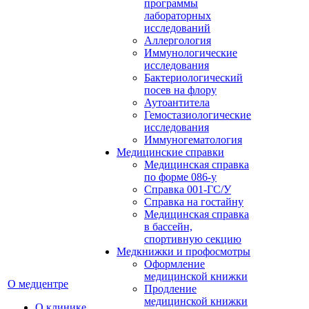
программы
лабораторных
исследований
Аллергология
Иммунологические
исследования
Бактериологический
посев на флору
Аутоантитела
Гемостазиологические
исследования
Иммуногематология
Медицинские справки
Медицинская справка
по форме 086-у
Справка 001-ГС/У
Справка на гостайну
Медицинская справка
в бассейн,
спортивную секцию
Медкнижки и профосмотры
Оформление
медицинской книжки
О медцентре
Продление
медицинской книжки
О клинике