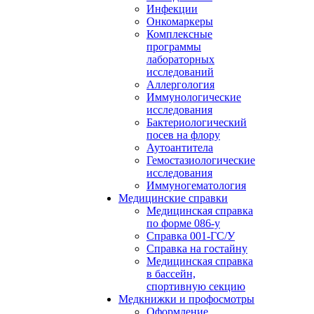
Инфекции
Онкомаркеры
Комплексные
программы
лабораторных
исследований
Аллергология
Иммунологические
исследования
Бактериологический
посев на флору
Аутоантитела
Гемостазиологические
исследования
Иммуногематология
Медицинские справки
Медицинская справка
по форме 086-у
Справка 001-ГС/У
Справка на гостайну
Медицинская справка
в бассейн,
спортивную секцию
Медкнижки и профосмотры
Оформление