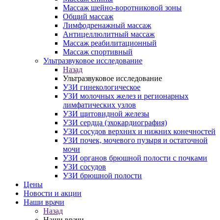
Массаж шейно-воротниковой зоны
Общий массаж
Лимфодренажный массаж
Антицеллюлитный массаж
Массаж реабилитационный
Массаж спортивный
Ультразвуковое исследование
Назад
Ультразвуковое исследование
УЗИ гинекологическое
УЗИ молочных желез и регионарных
лимфатических узлов
УЗИ щитовидной железы
УЗИ сердца (эхокардиография)
УЗИ сосудов верхних и нижних конечностей
УЗИ почек, мочевого пузыря и остаточной
мочи
УЗИ органов брюшной полости с почками
УЗИ сосудов
УЗИ брюшной полости
Цены
Новости и акции
Наши врачи
Назад
Наши врачи