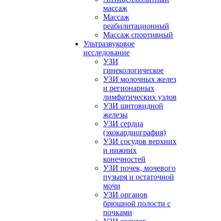
массаж
Массаж
реабилитационный
Массаж спортивный
Ультразвуковое
исследование
УЗИ
гинекологическое
УЗИ молочных желез
и регионарных
лимфатических узлов
УЗИ щитовидной
железы
УЗИ сердца
(эхокардиография)
УЗИ сосудов верхних
и нижних
конечностей
УЗИ почек, мочевого
пузыря и остаточной
мочи
УЗИ органов
брюшной полости с
почками