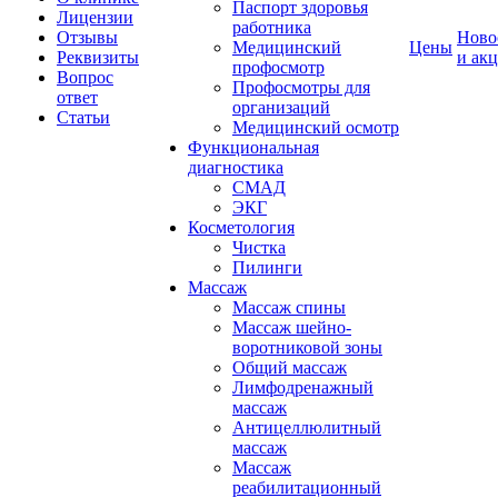
Паспорт здоровья
Лицензии
работника
Отзывы
Ново
Медицинский
Цены
Реквизиты
и ак
профосмотр
Вопрос
Профосмотры для
ответ
организаций
Статьи
Медицинский осмотр
Функциональная
диагностика
СМАД
ЭКГ
Косметология
Чистка
Пилинги
Массаж
Массаж спины
Массаж шейно-
воротниковой зоны
Общий массаж
Лимфодренажный
массаж
Антицеллюлитный
массаж
Массаж
реабилитационный