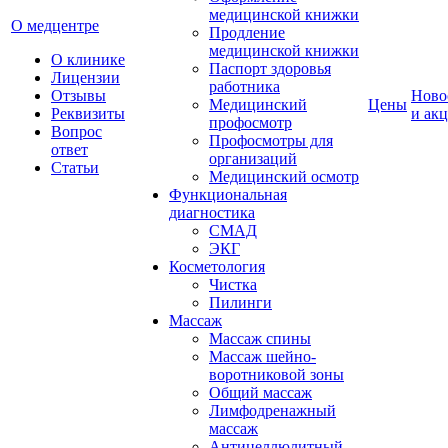
медицинской книжки
О медцентре
Продление
медицинской книжки
О клинике
Паспорт здоровья
Лицензии
работника
Отзывы
Ново
Медицинский
Цены
Реквизиты
и ак
профосмотр
Вопрос
Профосмотры для
ответ
организаций
Статьи
Медицинский осмотр
Функциональная
диагностика
СМАД
ЭКГ
Косметология
Чистка
Пилинги
Массаж
Массаж спины
Массаж шейно-
воротниковой зоны
Общий массаж
Лимфодренажный
массаж
Антицеллюлитный