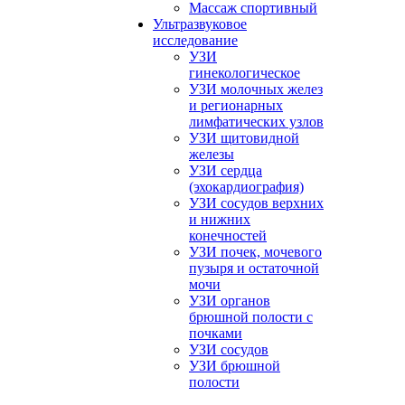
Массаж спортивный
Ультразвуковое
исследование
УЗИ
гинекологическое
УЗИ молочных желез
и регионарных
лимфатических узлов
УЗИ щитовидной
железы
УЗИ сердца
(эхокардиография)
УЗИ сосудов верхних
и нижних
конечностей
УЗИ почек, мочевого
пузыря и остаточной
мочи
УЗИ органов
брюшной полости с
почками
УЗИ сосудов
УЗИ брюшной
полости